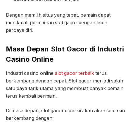
Dengan memilih situs yang tepat, pemain dapat
menikmati permainan slot gacor dengan lebih
percaya diri.
Masa Depan Slot Gacor di Industri
Casino Online
Industri casino online
slot gacor terbaik
terus
berkembang dengan cepat. Slot gacor menjadi salah
satu daya tarik utama yang membuat banyak pemain
terus kembali bermain.
Di masa depan, slot gacor diperkirakan akan semakin
berkembang dengan: