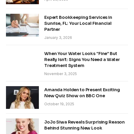
Expert Bookkeeping Services in
Sunrise, FL: Your Local Financial
Partner
January 3, 2026
When Your Water Looks “Fine” But
Really Isn’t: Signs You Need a Water
Treatment System
November 3, 2025
Amanda Holden to Present Exciting
New Quiz Show on BBC One
October 19, 2025
JoJo Siwa Reveals Surprising Reason
Behind Stunning New Look