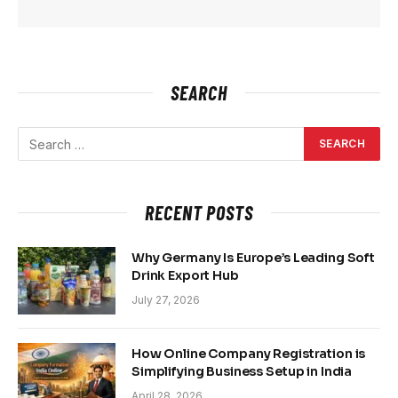
SEARCH
RECENT POSTS
Why Germany Is Europe’s Leading Soft
Drink Export Hub
July 27, 2026
How Online Company Registration is
Simplifying Business Setup in India
April 28, 2026