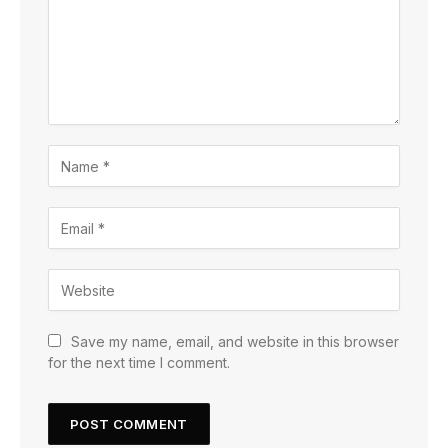
Save my name, email, and website in this browser
for the next time I comment.