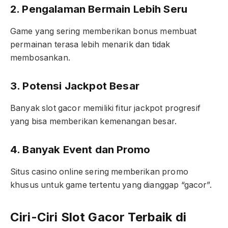
2. Pengalaman Bermain Lebih Seru
Game yang sering memberikan bonus membuat
permainan terasa lebih menarik dan tidak
membosankan.
3. Potensi Jackpot Besar
Banyak slot gacor memiliki fitur jackpot progresif
yang bisa memberikan kemenangan besar.
4. Banyak Event dan Promo
Situs casino online sering memberikan promo
khusus untuk game tertentu yang dianggap “gacor”.
Ciri-Ciri Slot Gacor Terbaik di