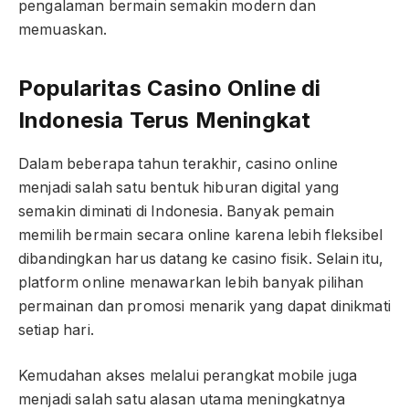
pengalaman bermain semakin modern dan
memuaskan.
Popularitas Casino Online di
Indonesia Terus Meningkat
Dalam beberapa tahun terakhir, casino online
menjadi salah satu bentuk hiburan digital yang
semakin diminati di Indonesia. Banyak pemain
memilih bermain secara online karena lebih fleksibel
dibandingkan harus datang ke casino fisik. Selain itu,
platform online menawarkan lebih banyak pilihan
permainan dan promosi menarik yang dapat dinikmati
setiap hari.
Kemudahan akses melalui perangkat mobile juga
menjadi salah satu alasan utama meningkatnya