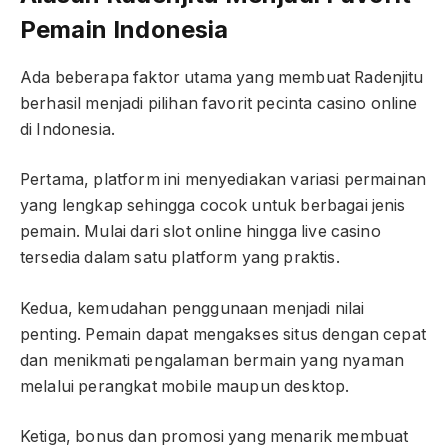
Pemain Indonesia
Ada beberapa faktor utama yang membuat Radenjitu
berhasil menjadi pilihan favorit pecinta casino online
di Indonesia.
Pertama, platform ini menyediakan variasi permainan
yang lengkap sehingga cocok untuk berbagai jenis
pemain. Mulai dari slot online hingga live casino
tersedia dalam satu platform yang praktis.
Kedua, kemudahan penggunaan menjadi nilai
penting. Pemain dapat mengakses situs dengan cepat
dan menikmati pengalaman bermain yang nyaman
melalui perangkat mobile maupun desktop.
Ketiga, bonus dan promosi yang menarik membuat