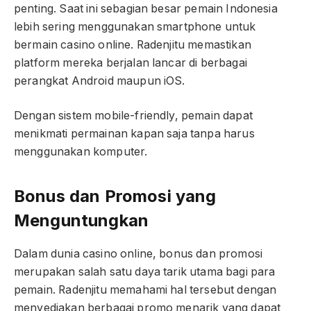
penting. Saat ini sebagian besar pemain Indonesia
lebih sering menggunakan smartphone untuk
bermain casino online. Radenjitu memastikan
platform mereka berjalan lancar di berbagai
perangkat Android maupun iOS.
Dengan sistem mobile-friendly, pemain dapat
menikmati permainan kapan saja tanpa harus
menggunakan komputer.
Bonus dan Promosi yang
Menguntungkan
Dalam dunia casino online, bonus dan promosi
merupakan salah satu daya tarik utama bagi para
pemain. Radenjitu memahami hal tersebut dengan
menyediakan berbagai promo menarik yang dapat