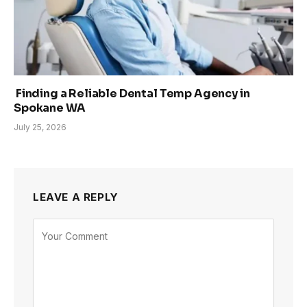
Finding a Reliable Dental Temp Agency in
Spokane WA
July 25, 2026
LEAVE A REPLY