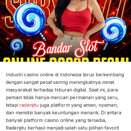
Industri casino online di Indonesia terus berkembang
dengan sangat pesat seiring meningkatnya minat
masyarakat terhadap hiburan digital. Saat ini, para
pemain tidak hanya mencari permainan yang seru,
tetapi
radenjitu
juga platform yang aman, nyaman,
dan memiliki banyak keuntungan menarik. Di antara
banyak platform casino online yang tersedia,
Radenjitu berhasil menjadi salah satu pilihan favorit