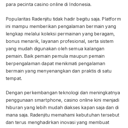
para pecinta casino online di Indonesia.
Popularitas Radenjitu tidak hadir begitu saja. Platform
ini mampu memberikan pengalaman bermain yang
lengkap melalui koleksi permainan yang beragam,
bonus menarik, layanan profesional, serta sistem
yang mudah digunakan oleh semua kalangan
pemain. Baik pemain pemula maupun pemain
berpengalaman dapat menikmati pengalaman
bermain yang menyenangkan dan praktis di satu
tempat.
Dengan perkembangan teknologi dan meningkatnya
penggunaan smartphone, casino online kini menjadi
hiburan yang lebih mudah diakses kapan saja dan di
mana saja. Radenjitu memahami kebutuhan tersebut
dan terus menghadirkan inovasi yang membuat